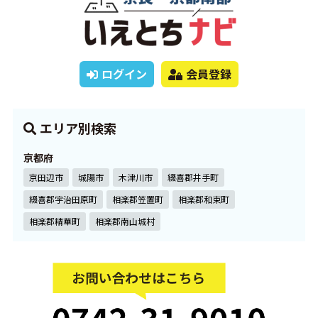
ログイン
会員登録
エリア別検索
京都府
京田辺市
城陽市
木津川市
綴喜郡井手町
綴喜郡宇治田原町
相楽郡笠置町
相楽郡和束町
相楽郡精華町
相楽郡南山城村