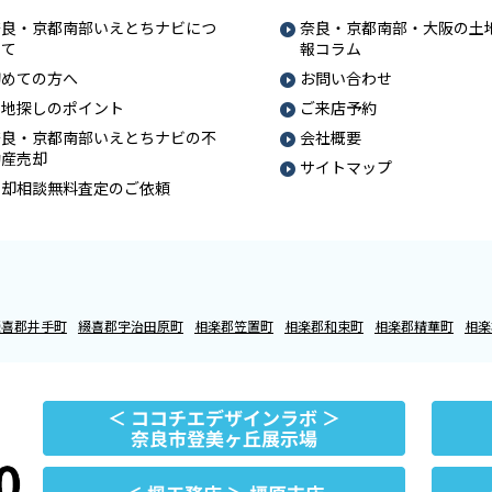
奈良・京都南部いえとちナビにつ
奈良・京都南部・大阪の土
いて
報コラム
初めての方へ
お問い合わせ
土地探しのポイント
ご来店予約
奈良・京都南部いえとちナビの不
会社概要
動産売却
サイトマップ
売却相談無料査定のご依頼
綴喜郡井手町
綴喜郡宇治田原町
相楽郡笠置町
相楽郡和束町
相楽郡精華町
相楽