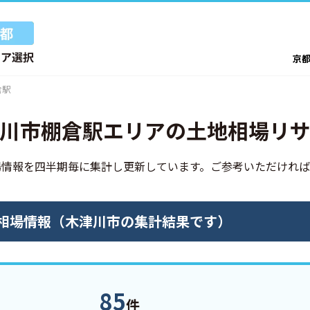
京都
倉駅
川市棚倉駅エリアの土地相場リ
場情報を四半期毎に集計し更新しています。
ご参考いただければ
相場情報（木津川市の集計結果です）
85
件