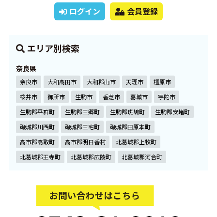
ログイン
会員登録
エリア別検索
奈良県
奈良市
大和高田市
大和郡山市
天理市
橿原市
桜井市
御所市
生駒市
香芝市
葛城市
宇陀市
生駒郡平群町
生駒郡三郷町
生駒郡斑鳩町
生駒郡安堵町
磯城郡川西町
磯城郡三宅町
磯城郡田原本町
高市郡高取町
高市郡明日香村
北葛城郡上牧町
北葛城郡王寺町
北葛城郡広陵町
北葛城郡河合町