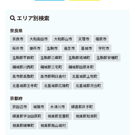
エリア別検索
奈良県
奈良市
大和高田市
大和郡山市
天理市
橿原市
桜井市
御所市
生駒市
香芝市
葛城市
宇陀市
生駒郡平群町
生駒郡三郷町
生駒郡斑鳩町
生駒郡安堵町
磯城郡川西町
磯城郡三宅町
磯城郡田原本町
高市郡高取町
高市郡明日香村
北葛城郡上牧町
北葛城郡王寺町
北葛城郡広陵町
北葛城郡河合町
京都府
京田辺市
城陽市
木津川市
綴喜郡井手町
綴喜郡宇治田原町
相楽郡笠置町
相楽郡和束町
相楽郡精華町
相楽郡南山城村