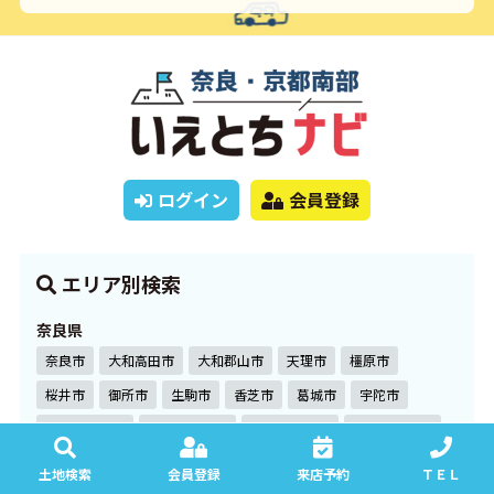
ログイン
会員登録
エリア別検索
奈良県
奈良市
大和高田市
大和郡山市
天理市
橿原市
桜井市
御所市
生駒市
香芝市
葛城市
宇陀市
生駒郡平群町
生駒郡三郷町
生駒郡斑鳩町
生駒郡安堵町
磯城郡川西町
磯城郡三宅町
磯城郡田原本町
土地検索
会員登録
来店予約
ＴＥＬ