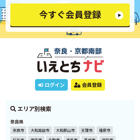
ログイン
会員登録
エリア別検索
奈良県
奈良市
大和高田市
大和郡山市
天理市
橿原市
桜井市
御所市
生駒市
香芝市
葛城市
宇陀市