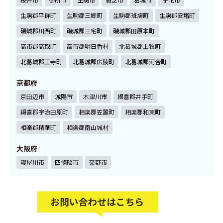
生駒郡平群町
生駒郡三郷町
生駒郡斑鳩町
生駒郡安堵町
磯城郡川西町
磯城郡三宅町
磯城郡田原本町
高市郡高取町
高市郡明日香村
北葛城郡上牧町
北葛城郡王寺町
北葛城郡広陵町
北葛城郡河合町
京都府
京田辺市
城陽市
木津川市
綴喜郡井手町
綴喜郡宇治田原町
相楽郡笠置町
相楽郡和束町
相楽郡精華町
相楽郡南山城村
大阪府
寝屋川市
四條畷市
交野市